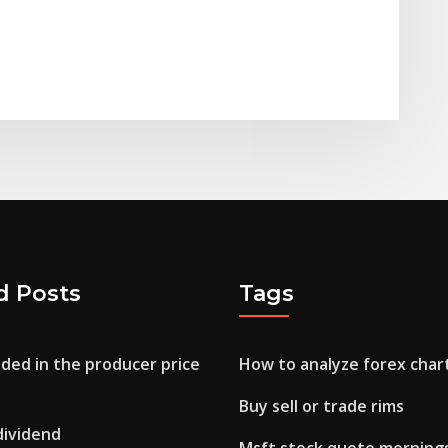
d Posts
Tags
uded in the producer price
How to analyze forex char
Buy sell or trade rims
dividend