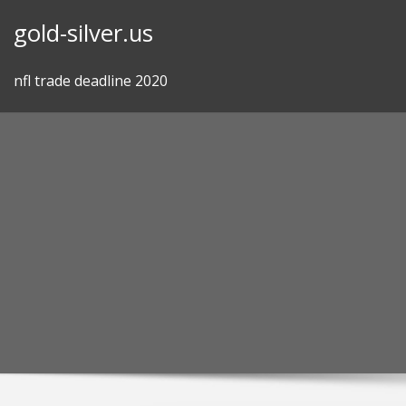
Skip
gold-silver.us
to
content
nfl trade deadline 2020